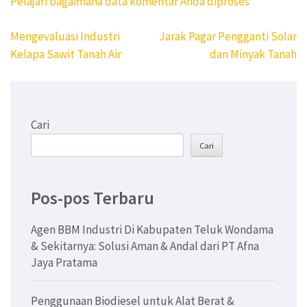
Pelajari bagaimana data komentar Anda diproses
Navigasi
Mengevaluasi Industri
Jarak Pagar Pengganti Solar
pos
Kelapa Sawit Tanah Air
dan Minyak Tanah
Cari
Cari
Pos-pos Terbaru
Agen BBM Industri Di Kabupaten Teluk Wondama
& Sekitarnya: Solusi Aman & Andal dari PT Afna
Jaya Pratama
Penggunaan Biodiesel untuk Alat Berat &