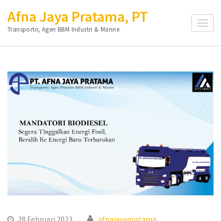
Lompat
Afna Jaya Pratama, PT
ke
Transportir, Agen BBM Industri & Marine
konten
(Tekan
Enter)
28 Februari 2023
afnajayapratama