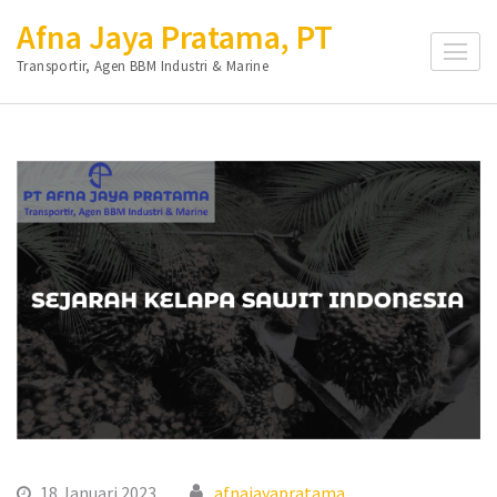
Lompat
Afna Jaya Pratama, PT
ke
Transportir, Agen BBM Industri & Marine
konten
(Tekan
Enter)
18 Januari 2023
afnajayapratama