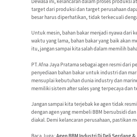
Dewasa ini, kelancaran dalam proses produksi at
target dari produksi dan target perusahaan dapa
besar harus diperhatikan, tidak terkecuali den
Untuk mesin, bahan bakar menjadi nyawa dari ke
waktu yang lama, bahan bakar yang baik akan m
itu, jangan sampai kita salah dalam memilih bah
PT. Afna Jaya Pratama sebagai agen resmi dari
penyediaan bahan bakar untuk industri dan mari
mensuplai kebutuhan dunia industry dan marine
memiliki sistem after sales yang terpecaya dan t
Jangan sampai kita terjebak ke agen tidak res
dengan agen yang membeli BBM bersubsidi dan d
diakal. Demi kelancaran perusahaan, pastikan me
Baca Juga :
Agen BBM Industri Di Deli Serdang &