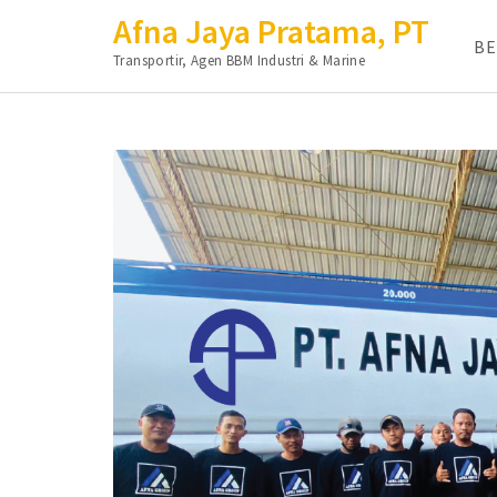
Afna Jaya Pratama, PT
B
Transportir, Agen BBM Industri & Marine
Lompat
ke
konten
(Tekan
Enter)