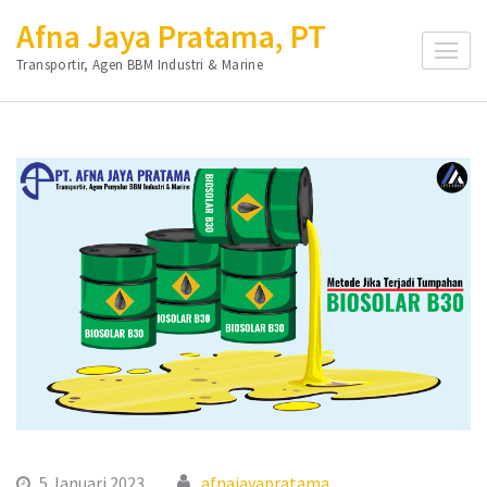
Lompat
Afna Jaya Pratama, PT
ke
Transportir, Agen BBM Industri & Marine
konten
(Tekan
Enter)
5 Januari 2023
afnajayapratama