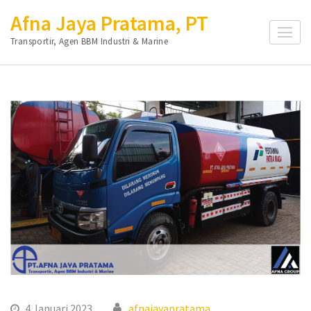
Lompat
Afna Jaya Pratama, PT
ke
Transportir, Agen BBM Industri & Marine
konten
(Tekan
Enter)
4 Januari 2023
afnajayapratama