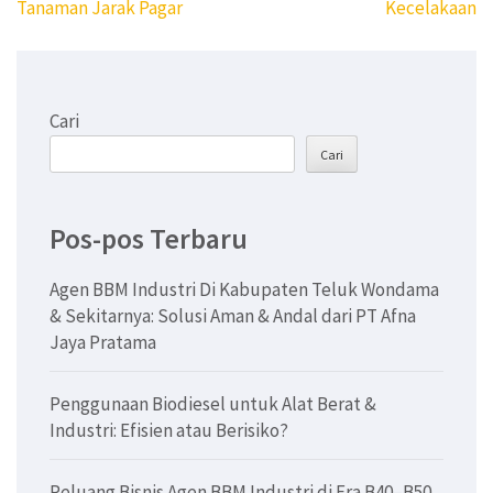
pos
Tanaman Jarak Pagar
Kecelakaan
Cari
Cari
Pos-pos Terbaru
Agen BBM Industri Di Kabupaten Teluk Wondama
& Sekitarnya: Solusi Aman & Andal dari PT Afna
Jaya Pratama
Penggunaan Biodiesel untuk Alat Berat &
Industri: Efisien atau Berisiko?
Peluang Bisnis Agen BBM Industri di Era B40–B50