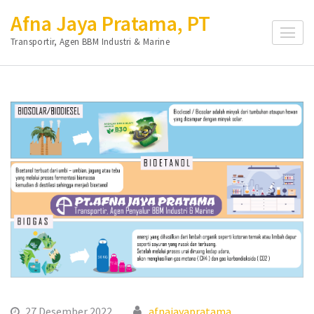
Lompat
Afna Jaya Pratama, PT
ke
Transportir, Agen BBM Industri & Marine
konten
(Tekan
Enter)
27 Desember 2022
afnajayapratama