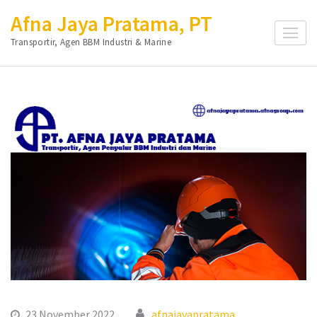
Lompat
Afna Jaya Pratama, PT
ke
Transportir, Agen BBM Industri & Marine
konten
(Tekan
Enter)
23 November 2022
afnajayapratama