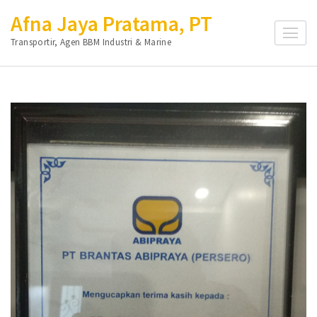
Lompat
Afna Jaya Pratama, PT
ke
Transportir, Agen BBM Industri & Marine
konten
(Tekan
Enter)