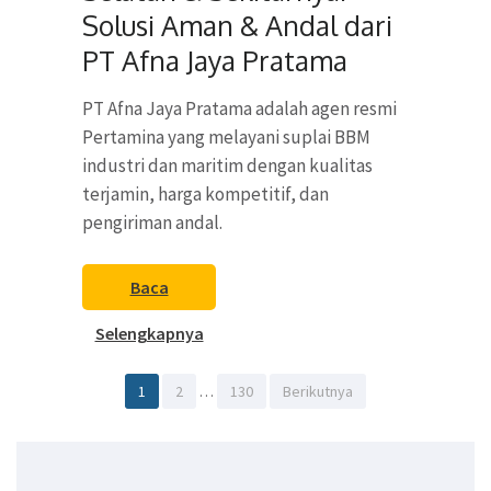
Solusi Aman & Andal dari
PT Afna Jaya Pratama
PT Afna Jaya Pratama adalah agen resmi
Pertamina yang melayani suplai BBM
industri dan maritim dengan kualitas
terjamin, harga kompetitif, dan
pengiriman andal.
Baca
Selengkapnya
Paginasi
Halaman
Halaman
Halaman
1
2
…
130
Berikutnya
pos